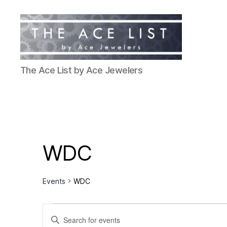
The
The Ace List by Ace Jewelers
Ace
List
WDC
Events
WDC
Events
E
E
n