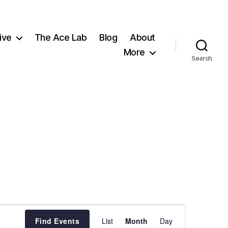
ive
The Ace Lab
Blog
About
More
Search
E
Find Events
List
Month
Day